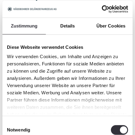
Hohe Geländegängigkeit
Der niedrige Bodendruck gewährleistet
Zugang zu abgelegensten Orten
Zustimmung
Details
Über Cookies
Mobile Basis für Bau und Instandhaltung
Von Pipelines, Strom- und Telefonleitungen
Dank großer Nutzlast die perfekte Plattform
Für Transportarbeiten, Kranaufbauten,
Diese Webseite verwendet Cookies
Hebebühnen, Bohrgeräte und mehr
Wir verwenden Cookies, um Inhalte und Anzeigen zu
Qualität der Komponenten
Für höchste Zuverlässigkeit und
personalisieren, Funktionen für soziale Medien anbieten
Einsatzsicherheit.
zu können und die Zugriffe auf unsere Website zu
Den Zustand des Fahrzeugs jederzeit im
analysieren. Außerdem geben wir Informationen zu Ihrer
Blick
Intelligente Telemetrie – ein komplett neues
Verwendung unserer Website an unsere Partner für
Feature im Kettennutzfahrzeugbereich
soziale Medien, Werbung und Analysen weiter. Unsere
Mehr als 50 Jahre Erfahrung bei
Partner führen diese Informationen möglicherweise mit
Kettennutzfahrzeugen
weiteren Daten zusammen, die Sie ihnen bereitgestellt
Hohe Qualität, Made in Germany
haben oder die sie im Rahmen Ihrer Nutzung der Dienste
gesammelt haben.
Einwilligungsauswahl
Notwendig