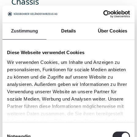
Chassis
Geräteträger für den Aufbau verschiedenster
Arbeitsgeräte
Nutzlast 9,0 – 16,6 Tonnen (19,900 – 36,600 lbs)
Zustimmung
Details
Über Cookies
Diese Webseite verwendet Cookies
Wir verwenden Cookies, um Inhalte und Anzeigen zu
personalisieren, Funktionen für soziale Medien anbieten
zu können und die Zugriffe auf unsere Website zu
analysieren. Außerdem geben wir Informationen zu Ihrer
Verwendung unserer Website an unsere Partner für
soziale Medien, Werbung und Analysen weiter. Unsere
Partner führen diese Informationen möglicherweise mit
weiteren Daten zusammen, die Sie ihnen bereitgestellt
haben oder die sie im Rahmen Ihrer Nutzung der Dienste
gesammelt haben.
Einwilligungsauswahl
Notwendig