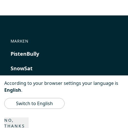
MARKEN
PistenBully
SnowSat
PowerBully
According to your browser settings your language is
English
.
BeachTech
Switch to English
ProAcademy
NO,
THANKS
K COMPOSITES