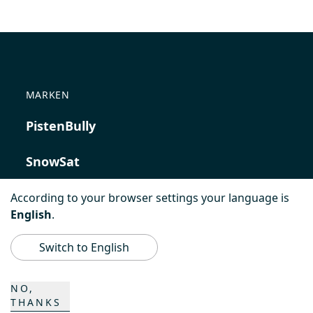
MARKEN
PistenBully
SnowSat
PowerBully
According to your browser settings your language is
English
.
BeachTech
Switch to English
ProAcademy
NO,
THANKS
K COMPOSITES