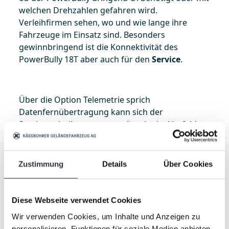
welchen Drehzahlen gefahren wird.
Verleihfirmen sehen, wo und wie lange ihre
Fahrzeuge im Einsatz sind. Besonders
gewinnbringend ist die Konnektivität des
PowerBully 18T aber auch für den
Service
.
Über die Option Telemetrie sprich
Datenfernübertragung kann sich der
Servicetechniker, wenn gewünscht, im Vorfeld
auf das jeweilige Fahrzeug einwählen und
zahlreiche Service und Wartungsparameter
sowie Daten zum fahrzeugspezifischen
Zustimmung
Details
Über Cookies
Gebrauch aus der Ferne auslesen. Im Fall der
Fälle weiß er so bereits vorher, welche Teile
benötigt werden, und kann ein Problem
Diese Webseite verwendet Cookies
schneller und kostengünstiger lösen.
Wir verwenden Cookies, um Inhalte und Anzeigen zu
personalisieren, Funktionen für soziale Medien anbieten