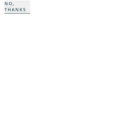
NO,
THANKS
K COMPOSITES
KONTAKT
Karriere
Ansprechpartner
Kontaktformular
Standorte