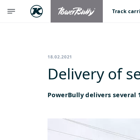
Track carr
18.02.2021
Delivery of s
PowerBully delivers several 1