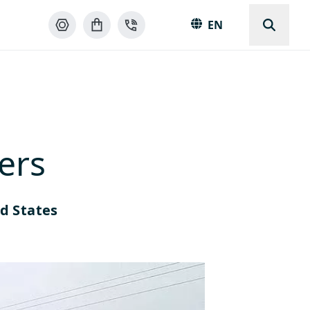
EN
iers
ed States