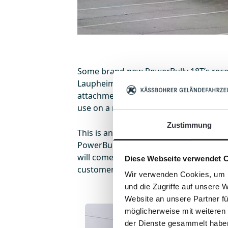
Some brand new PowerBully 18T’s recent
Laupheim and are now on their way to 
attachments before they are delivered 
use on a major project.
Zustimmung
This is another milestone for us in the
PowerBully brand as it marks the first 
will come of the upfitter production lin
Diese Webseite verwendet 
customer.
Wir verwenden Cookies, um I
und die Zugriffe auf unsere 
Website an unsere Partner fü
möglicherweise mit weiteren
der Dienste gesammelt habe