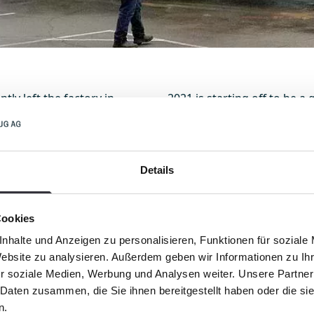
ly left the factory in
2021 is starting off to be a
be outfitted with various
we look forward to seeing th
to the final customer for
show you exactly what you 
Details
 development of the
time that our PowerBully’s
e and go straight to the
Cookies
nhalte und Anzeigen zu personalisieren, Funktionen für soziale
Website zu analysieren. Außerdem geben wir Informationen zu I
r soziale Medien, Werbung und Analysen weiter. Unsere Partner
 Daten zusammen, die Sie ihnen bereitgestellt haben oder die s
n.