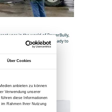
 great year in the world of PowerBully,
e units in the field and are ready to
can expect from a PowerBully.
Über Cookies
 Medien anbieten zu können
hrer Verwendung unserer
 führen diese Informationen
ie im Rahmen Ihrer Nutzung