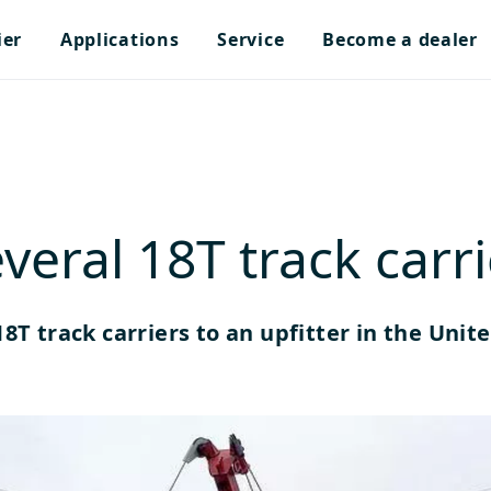
ier
Applications
Service
Become a dealer
everal 18T track carr
8T track carriers to an upfitter in the Unit