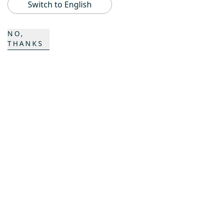
Switch to English
ProAcademy
NO,
THANKS
K COMPOSITES
CONTATTO
Carriera
Contatto
Formulario di contatto
Sedi