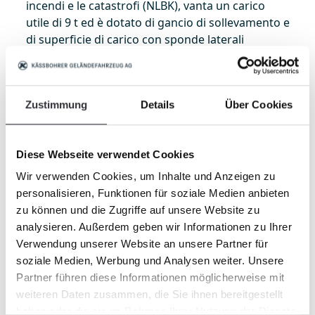
incendi e le catastrofi (NLBK), vanta un carico
utile di 9 t ed è dotato di gancio di sollevamento e
di superficie di carico con sponde laterali
asportabili. Questa struttura viene utilizzata per il
trasporto di sacchi di sabbia per la messa in
sicurezza degli argini in caso di esondazioni. Il
Zustimmung
Details
Über Cookies
secondo veicolo è un PowerBully 12D con
cassone ribaltabile e carico utile di 11,5 t ed è
anch'esso a disposizione per il trasporto di ausili
Diese Webseite verwendet Cookies
di soccorso.
Wir verwenden Cookies, um Inhalte und Anzeigen zu
personalisieren, Funktionen für soziale Medien anbieten
zu können und die Zugriffe auf unsere Website zu
analysieren. Außerdem geben wir Informationen zu Ihrer
Verwendung unserer Website an unsere Partner für
soziale Medien, Werbung und Analysen weiter. Unsere
Partner führen diese Informationen möglicherweise mit
weiteren Daten zusammen, die Sie ihnen bereitgestellt
haben oder die sie im Rahmen Ihrer Nutzung der Dienste